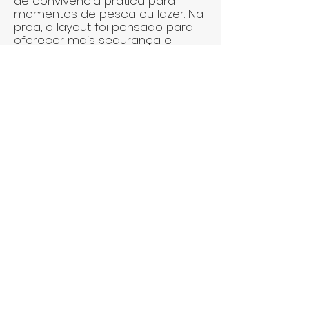
de convivência prática para
momentos de pesca ou lazer. Na
proa, o layout foi pensado para
oferecer mais segurança e
funcionalidade, com bordas altas,
uma plataforma espaçosa e
estofado náutico em “U”
idealizado para a pesca,
oferecendo apoio adequado
para diferentes modalidades.
ESPECIFICAÇÕES
Comprimento total: 6,10
mts
Boca máxima: 2,4 mts
Pontal: 1,25mts
Peso sem motor: 800 kg
Tanque de
combustível: 150lts
Tanque de água: 45lts
Passageiros: 7 + 1 pessoas
Motorização: 1 X 150 HP - 1 X 200HP